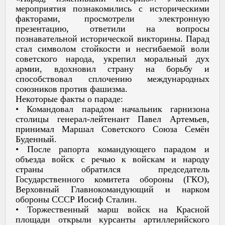
мероприятия познакомились с историческими
факторами, просмотрели электронную
презентацию, ответили на вопросы
познавательной исторической викторины. Парад
стал символом стойкости и несгибаемой воли
советского народа, укрепил моральный дух
армии, вдохновил страну на борьбу и
способствовал сплочению международных
союзников против фашизма.
Некоторые факты о параде:
• Командовал парадом начальник гарнизона
столицы генерал-лейтенант Павел Артемьев,
принимал Маршал Советского Союза Семён
Буденный.
• После рапорта командующего парадом и
объезда войск с речью к войскам и народу
страны обратился председатель
Государственного комитета обороны (ГКО),
Верховный Главнокомандующий и нарком
обороны СССР Иосиф Сталин.
• Торжественный марш войск на Красной
площади открыли курсанты артиллерийского