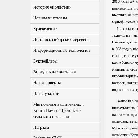
2016 «Книга + к
История библиотеки
познакомила чит
выставка «Книга
Нашим читателям
мультфильмам «К
Краеведение
1-2-е классы п
технологии – ан
Летопись сибирских деревень
Старевиче, кото
в1936 году у на
Информационные технологии
сказки, самые у
Буктрейлеры
какие бывают м
мультик по стоп
Виртуальные выставки
игре-викторине 
Наши проекты
вопросы, показы
ворох сказок», 
Наше участие
4 апреля в гост
Мы помним ваши имена…
книгоугадайка «
Книга Памяти Троицкого
оживает на экра
сельского поселения
остановок, за п
Награды
Музыку слушают 
остановке «Коро