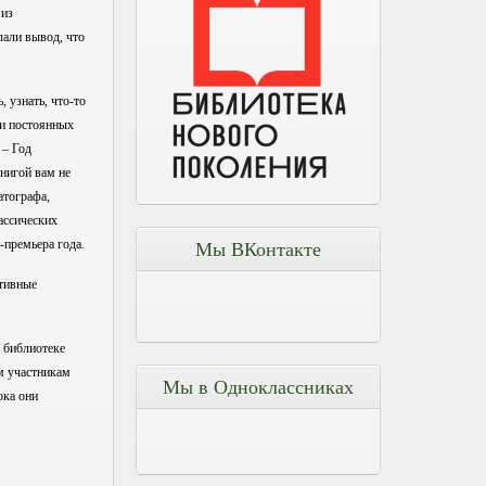
 из
лали вывод, что
 узнать, что-то
 и постоянных
 – Год
нигой вам не
атографа,
ассических
-премьера года.
Мы ВКонтакте
ктивные
 библиотеке
ем участникам
Мы в Одноклассниках
ока они