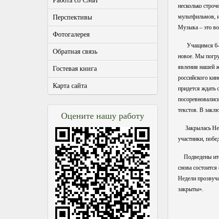
Работа со СМИ
несколько строч
мультфильмов, и
Перспективы
Музыка – это во
Фотогалерея
Учащимся 6-8-х 
Обратная связь
новое. Мы погру
явления нашей ж
Гостевая книга
российского кин
Карта сайта
придется ждать 
посоревновались
текстов. В закл
Оцените нашу работу
Закрылась Не
участники, побе
Подведены итоги
снова состоится
Недели прозвуча
закрыты».