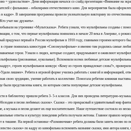
ино = удовольствие». Дени информации начался со слайд презентации «Внимание на экра
ателей с фильмами – юбилярами отечественного кино. Для мероприятия была оформле
 в кадре». В завершении программы провели увлекательную викторину по отечественн
то учат нас дружить».
обывали на утреннике «Мультсказка». Ребята узнали, что мультфильмы созданы с пом
имации, о том, что первые мультфильмы появились в начале 20 века в Америке, о режисс
рый придумал первый в России мультфильм в 1910 году, главными героями которого бы
с в стране появилась киностудия «Союзмультфильм» и именно там родились самые люб
знаваемые герои. Узнали о людях, которые создают, придумывают и оживляют мультфил
ультфильмы (рисованные, кукольные). Вспомнили всеми любимые детские мультфильмы
-кадру», героев мультфильмов конкурс «Кому из героев принадлежат слова?», проверили
«Удали лишнее». Ребята в игровой форме учились работать с книгой и информацией, отв
вая свою эрудицию, умение работать в коллективе. Помогала ребятам книжная выстав
где были представлены книги, по которым сняты популярные детские мультфильмы.
и в библиотеку пришли ребята 3- 5-х классов. Для них проведена литературно-музыка
Мелодии и песни любимых сказок». Сказки – это прекрасный и удивительный мир фанта
не, а музыка и песни делают их еще восхитительнее. Наше путешествие состояло из неск
равильные ответы и культуру поведения ребята получали жетоны. Главное правило меро
в тишине. На первой остановке «Разминочная» ребята должны били запеть песню по по
левство сказок» по кадру из кинофильма вспомнить название сказки, имя автора книги, 