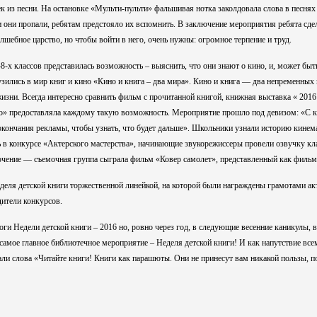
ек из песни. На остановке «Мульти-пульти» фальшивая нотка заколдовала слова в песнях
 они пропали, ребятам предстояло их вспомнить. В заключение мероприятия ребята сде
лшебное царство, но чтобы войти в него, очень нужны: огромное терпение и труд.
классов представилась возможность – выяснить, что они знают о кино, и, может быть,
зились в мир книг и кино «Кино и книга – два мира». Кино и книга — два непременных
изни. Всегда интересно сравнить фильм с прочитанной книгой, книжная выставка « 2016
о» предоставляла каждому такую возможность. Мероприятие прошло под девизом: «С к
окончания рекламы, чтобы узнать, что будет дальше». Школьники узнали историю кинем
 в конкурсе «Актерского мастерства», начинающие звукорежиссеры провели озвучку кл
ючение — съемочная группа сыграла фильм «Ковер самолет», представленный как фильм
деля детской книги торжественной линейкой, на которой были награждены грамотами а
дители конкурсов.
 Недели детской книги – 2016 но, ровно через год, в следующие весенние каникулы, в
 самое главное библиотечное мероприятие – Неделя детской книги! И как напутствие вс
ли слова «Читайте книги! Книги как парашюты. Они не принесут вам никакой пользы, п