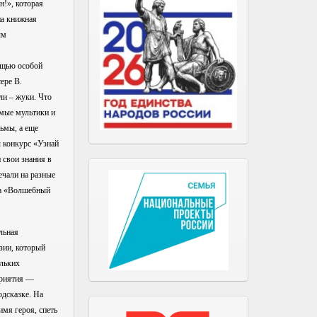
н!», которая
на книжная
ым
ощью особой
ере В.
ли – жуки. Что
имые мультики и
ьмы, а еще
 конкурс «Узнай
 свои знания в
ечали на разные
ка «Волшебный
льная
зии, который
ольких
приятия —
дсказке. На
имя героя, спеть